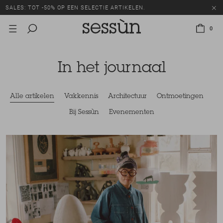
SALES: TOT -50% OP EEN SELECTIE ARTIKELEN.
0
In het journaal
Alle artikelen
Vakkennis
Architectuur
Ontmoetingen
Bij Sessùn
Evenementen