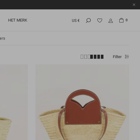
HET MERK
0
US €
ers
Filter