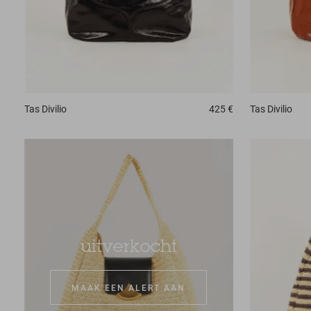
Tas
Divilio
425 €
Tas
Divilio
uitverkocht
MAAK EEN ALERT AAN