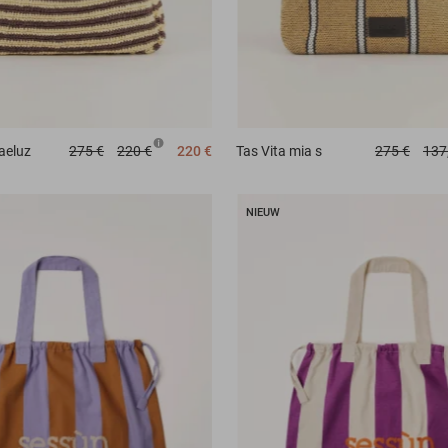
aeluz
275 €
220 €
220 €
Tas
Vita mia s
275 €
137
NIEUW