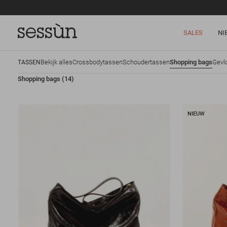
SALES
NI
Bekijk alles
Crossbodytassen
Schoudertassen
Shopping bags
Gevl
TASSEN
Shopping bags
(14)
NIEUW