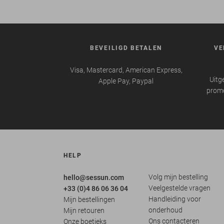
BEVEILIGD BETALEN
VE
Visa, Mastercard, American Express,
Uitg
Apple Pay, Paypal
promo
HELP
Volg mijn bestelling
hello@sessun.com
Veelgestelde vragen
+33 (0)4 86 06 36 04
Handleiding voor
Mijn bestellingen
onderhoud
Mijn retouren
Ons contacteren
Onze boetieks