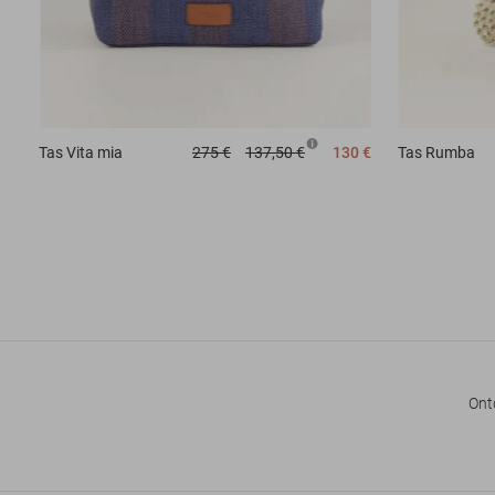
Tas
Vita mia
275 €
137,50 €
130 €
Tas
Rumba
Ont