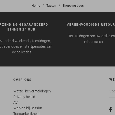
Home
>
Tassen
>
Shopping bags
RZENDING GEGARANDEERD
VEREENVOUDIGDE RETOU
BINNEN 24 UUR
Tot 15 dagen om uw artikelen
ezonderd weekends, feestdagen,
retourneren
tieperiodes en startperiodes van
de collecties
WE
OVER ONS
Wettelijke vermeldingen
Privacy beleid
AV
Werken bij Sessùn
Toegankelijkheid