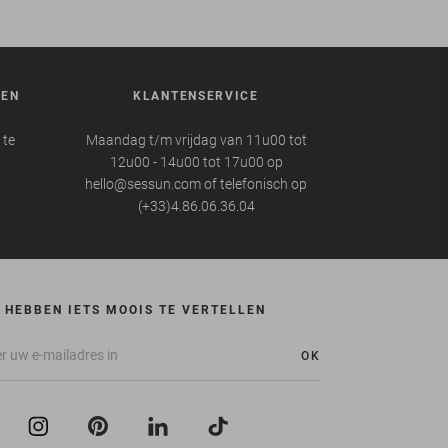
REN
KLANTENSERVICE
 te
Maandag t/m vrijdag van 11u00 tot
12u00 - 14u00 tot 17u00 op
hello@sessun.com of telefonisch op
(+33)4.86.06.36.04
 HEBBEN IETS MOOIS TE VERTELLEN
OK