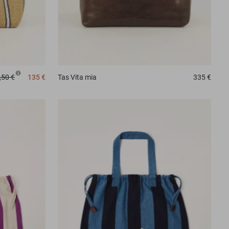
,50 €
135 €
Tas
Vita mia
335 €