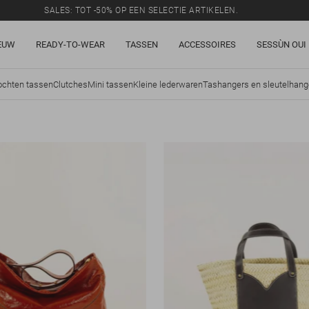
SALES: TOT -50% OP EEN SELECTIE ARTIKELEN.
EUW
READY-TO-WEAR
TASSEN
ACCESSOIRES
SESSÙN OUI
ochten tassen
Clutches
Mini tassen
Kleine lederwaren
Tashangers en sleutelhang