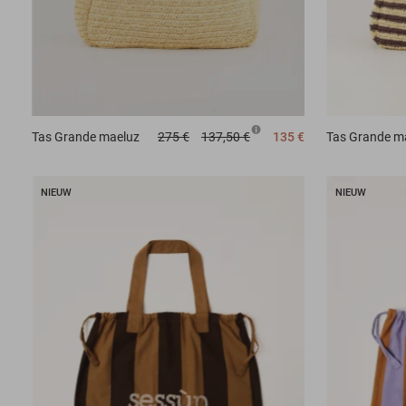
Tas
Grande maeluz
275 €
137,50 €
135 €
Tas
Grande m
NIEUW
NIEUW