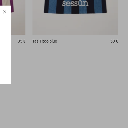
35 €
Tas
Titoo blue
50 €