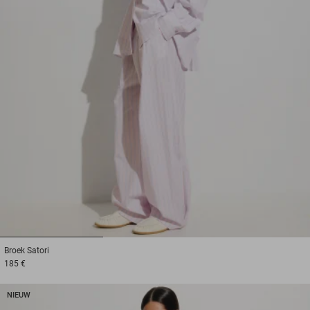
1
2
3
Broek
Satori
185 €
NIEUW