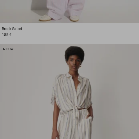
1
2
3
Broek
Satori
185 €
NIEUW