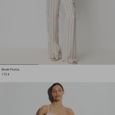
1
2
3
Broek
Piuma
175 €