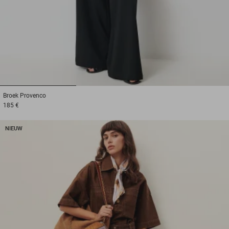
1
2
3
Broek
Provenco
185 €
NIEUW