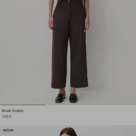
1
2
3
Broek
Hudkin
165 €
NIEUW