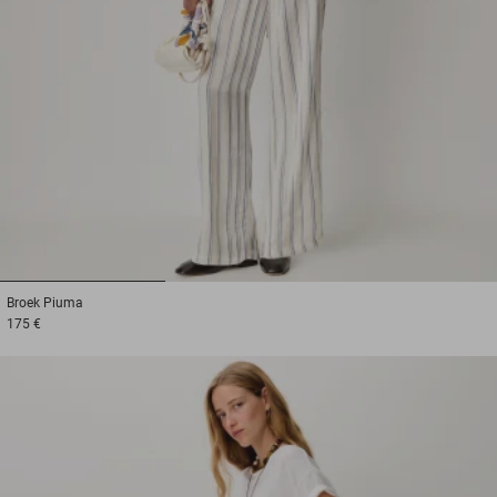
1
2
3
Broek
Piuma
175 €