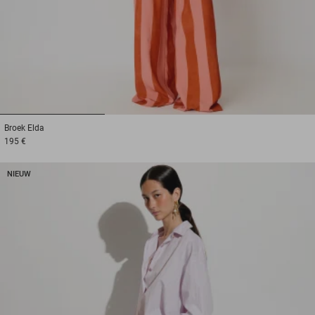
1
2
3
Broek
Elda
195 €
NIEUW