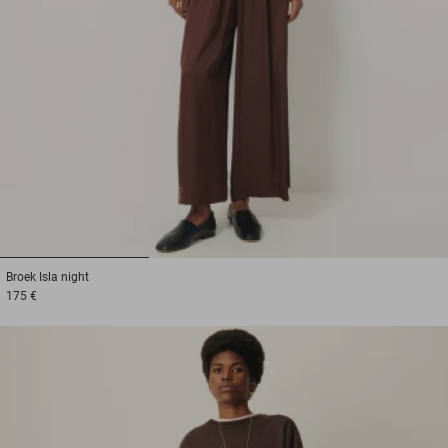
1
2
3
Broek
Isla night
175 €