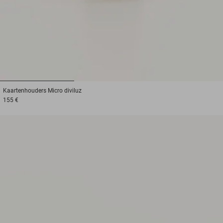
1
2
3
Kaartenhouders
Micro diviluz
155 €