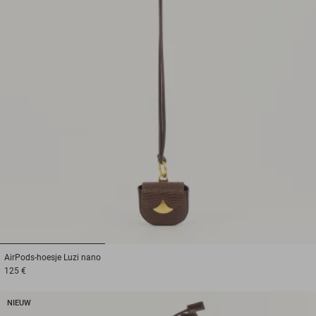
1
2
3
AirPods-hoesje
Luzi nano
125 €
NIEUW