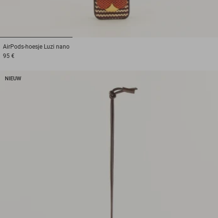
1
2
3
AirPods-hoesje
Luzi nano
95 €
NIEUW