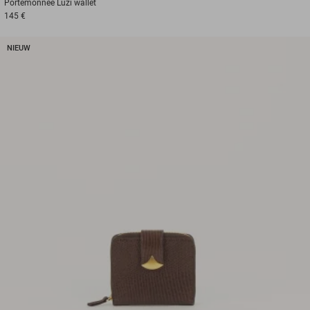
Portemonnee
Luzi wallet
145 €
NIEUW