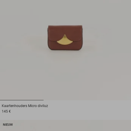
1
2
3
Kaartenhouders
Micro diviluz
145 €
NIEUW