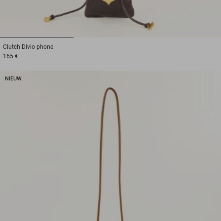
1
2
3
Clutch
Divio phone
165 €
NIEUW