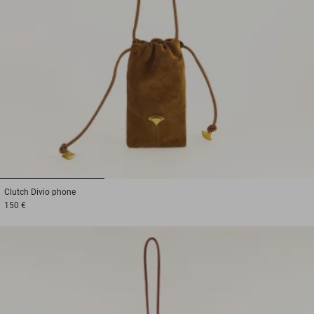
1
2
3
Clutch
Divio phone
150 €