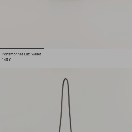
1
2
3
Portemonnee
Luzi wallet
145 €