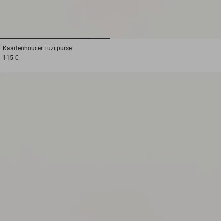
1
2
Kaartenhouder
Luzi purse
115 €