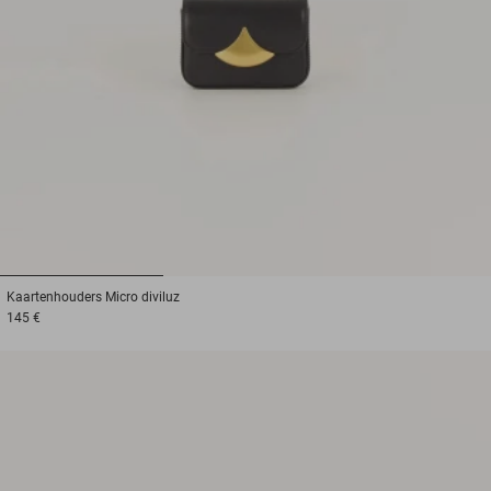
1
2
3
Kaartenhouders
Micro diviluz
145 €