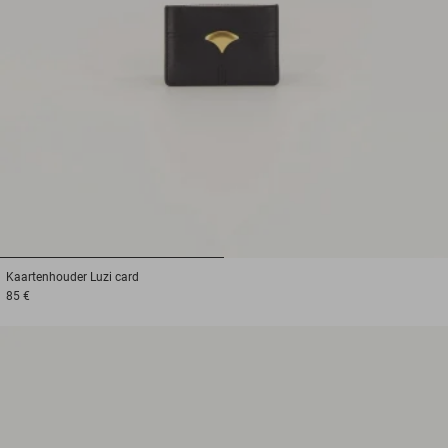
1
2
Kaartenhouder
Luzi card
85 €