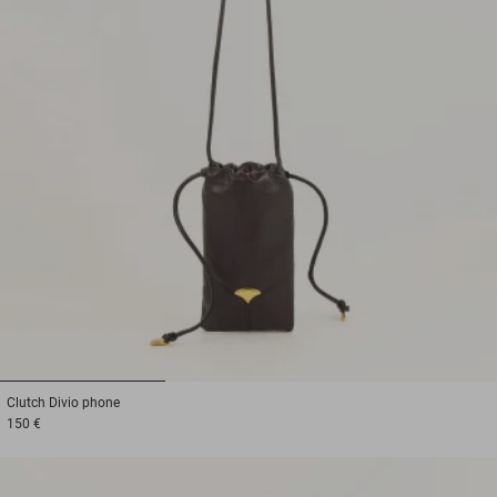
1
2
3
Clutch
Divio phone
150 €