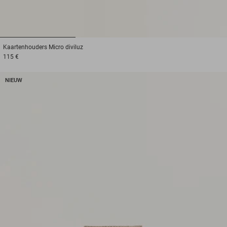
1
2
3
Kaartenhouders
Micro diviluz
115 €
NIEUW