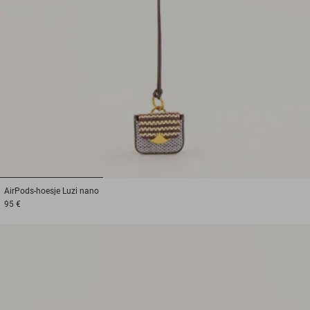
1
2
3
AirPods-hoesje
Luzi nano
95 €