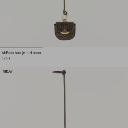
1
2
3
AirPods-hoesje
Luzi nano
125 €
NIEUW