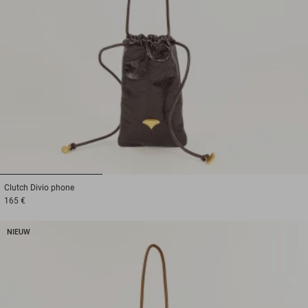
1
2
3
Clutch
Divio phone
165 €
NIEUW