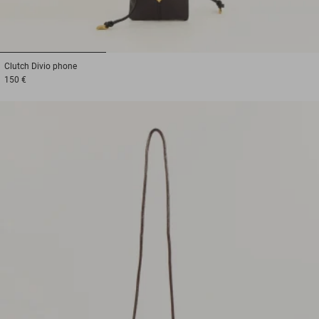
1
2
3
Clutch
Divio phone
150 €