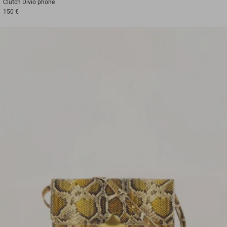
Clutch
Divio phone
150 €