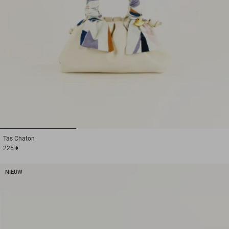
1
2
3
Tas
Chaton
225 €
NIEUW