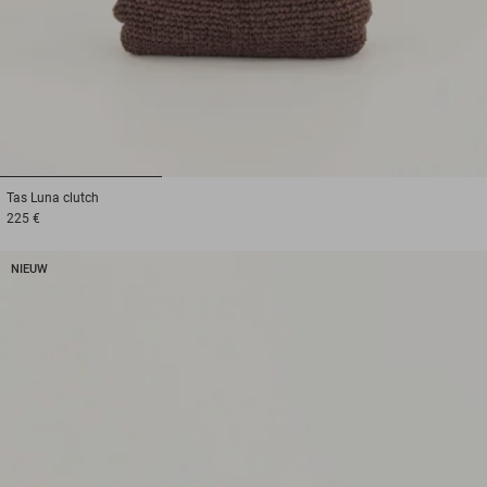
1
2
3
Tas
Luna clutch
225 €
NIEUW