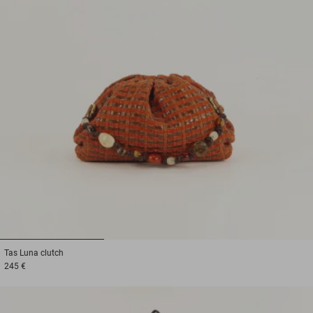
1
2
3
Tas
Luna clutch
245 €