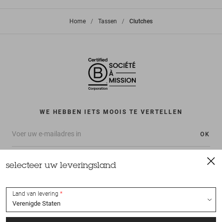
Home
>
Tassen
>
Clutches
WE HEBBEN IETS MOOIS TE VERTELLEN
OK
selecteer uw leveringsland
Land van levering