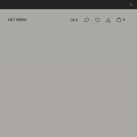
HET MERK
0
US €