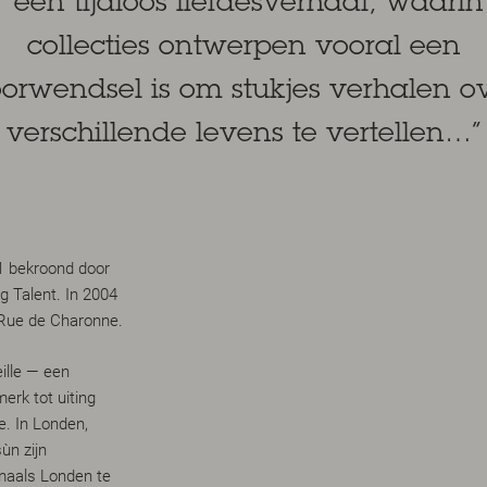
“een tijdloos liefdesverhaal, waarin
collecties ontwerpen vooral een
orwendsel is om stukjes verhalen o
verschillende levens te vertellen…”
1 bekroond door
 Talent. In 2004
e Rue de Charonne.
ille — een
erk tot uiting
. In Londen,
ùn zijn
gmaals Londen te