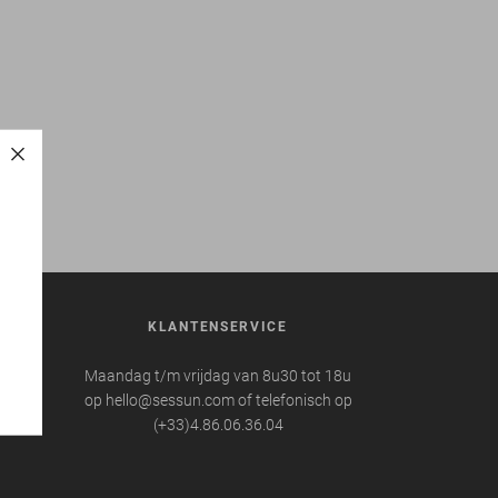
REN
KLANTENSERVICE
 te
Maandag t/m vrijdag van 8u30 tot 18u
op hello@sessun.com of telefonisch op
(+33)4.86.06.36.04