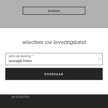
Zoeken
selecteer uw leveringsland
Land van levering
RZENDING GEGARANDEERD
VEREENVOUDIGDE RETOU
BINNEN 24 UUR
Tot 15 dagen om uw artikelen
ezonderd weekends, feestdagen,
retourneren
tieperiodes en startperiodes van
de collecties