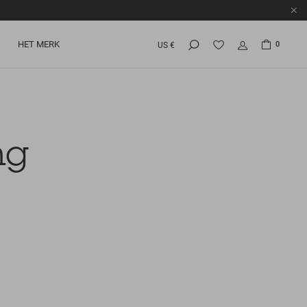
HET MERK
0
US €
ng