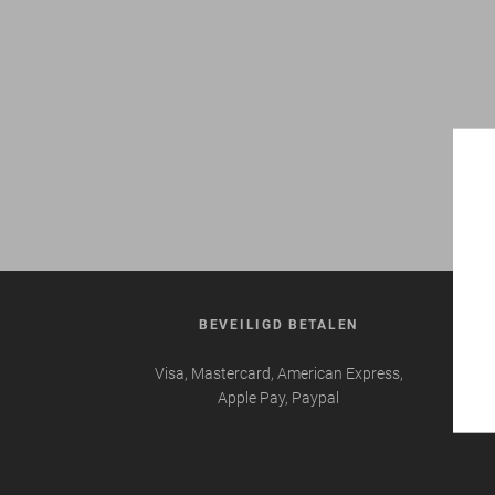
BEVEILIGD BETALEN
VE
Visa, Mastercard, American Express,
Uitg
Apple Pay, Paypal
promo