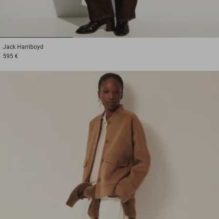
1
2
3
Jack
Harriboyd
595 €