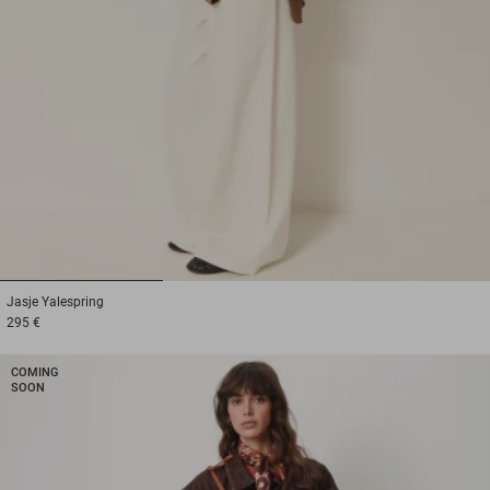
1
2
3
Jasje
Yalespring
295 €
COMING
SOON