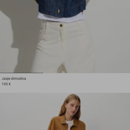
1
2
3
Jasje
Almodiva
195 €