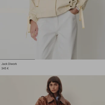
1
2
3
Jack
Diwork
345 €