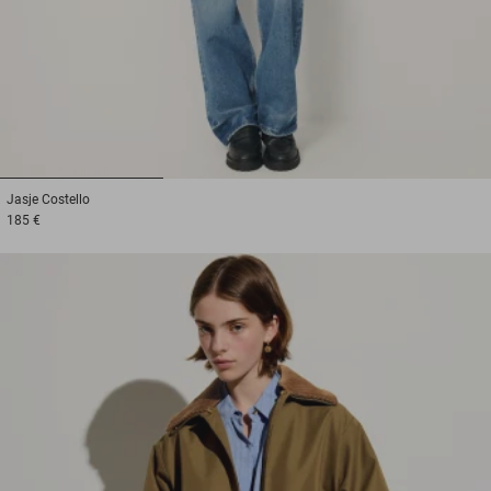
1
2
3
Jasje
Costello
185 €