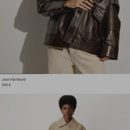
1
2
3
Jack
Harriboyd
595 €