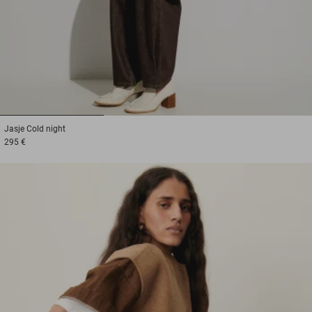
1
2
3
Jasje
Cold night
295 €