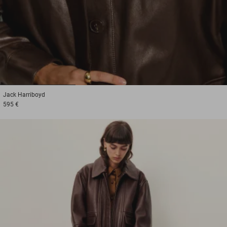
1
2
3
Jack
Harriboyd
595 €