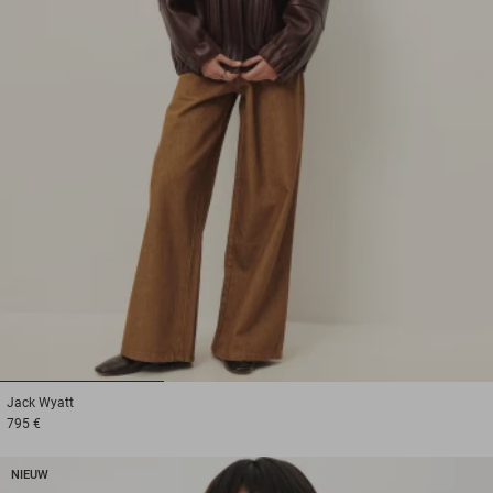
1
2
3
Jack
Wyatt
795 €
NIEUW