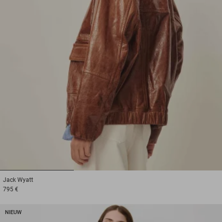
1
2
3
Jack
Wyatt
795 €
NIEUW