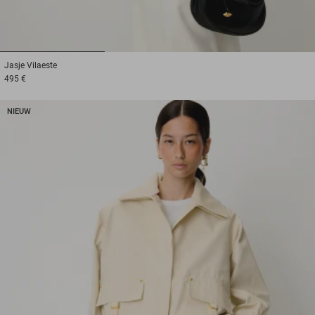
1
2
3
Jasje
Vilaeste
495 €
NIEUW