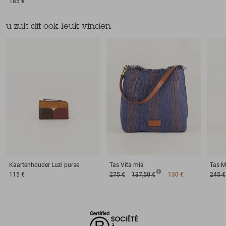
185 €
u zult dit ook leuk vinden
Kaartenhouder
Luzi purse
Tas
Vita mia
Tas
M
115 €
275 €
137,50 €
130 €
245 €