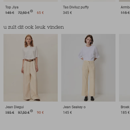
Top
Jiya
Tas
Diviluz puffy
Armb
145 €
72,50 €
65 €
345 €
115 €
u zult dit ook leuk vinden
Jean
Diegui
Jean
Seakey o
Broek
195 €
97,50 €
90 €
145 €
185 €