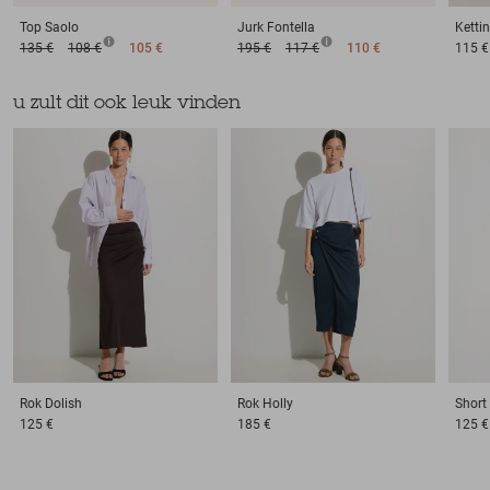
Top
Saolo
Jurk
Fontella
Ketti
135 €
108 €
105 €
195 €
117 €
110 €
115 €
u zult dit ook leuk vinden
Rok
Dolish
Rok
Holly
Short
125 €
185 €
125 €