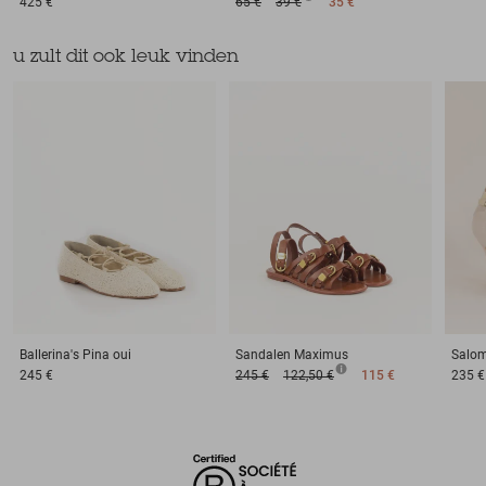
425 €
65 €
39 €
35 €
u zult dit ook leuk vinden
Ballerina's
Pina oui
Sandalen
Maximus
Salo
245 €
245 €
122,50 €
115 €
235 €