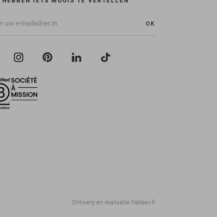
 HEBBEN IETS MOOIS TE VERTELLEN
OK
Ontwerp en realisatie
Nateev.fr