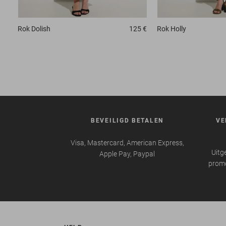
Rok
Dolish
125 €
Rok
Holly
BEVEILIGD BETALEN
VE
Visa, Mastercard, American Express,
Uitg
Apple Pay, Paypal
promo