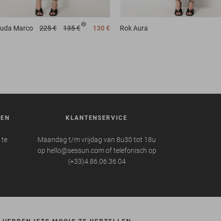
uda
Marco
225 €
135 €
130 €
Rok
Aura
REN
KLANTENSERVICE
 te
Maandag t/m vrijdag van 8u30 tot 18u
op hello@sessun.com of telefonisch op
(+33)4.86.06.36.04