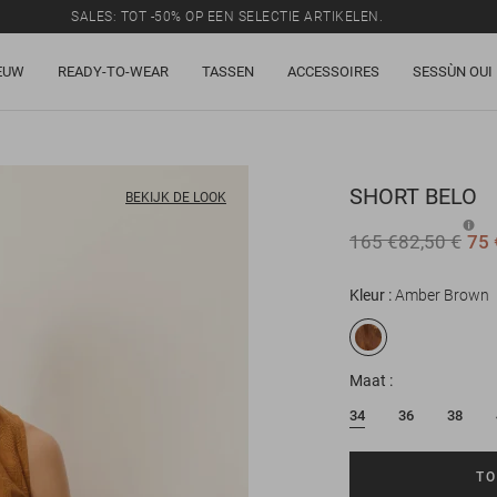
SALES: TOT -50% OP EEN SELECTIE ARTIKELEN.
EUW
READY-TO-WEAR
TASSEN
ACCESSOIRES
SESSÙN OUI
SHORT
BELO
BEKIJK DE LOOK
165 €
82,50 €
75 
Kleur
Amber Brown
Maat
34
36
38
TO