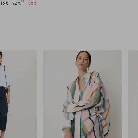
15 €
92 €
85 €