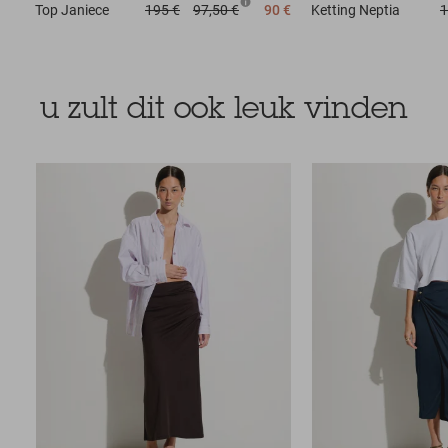
Top
Janiece
195 €
97,50 €
90 €
Ketting
Neptia
1
u zult dit ook leuk vinden