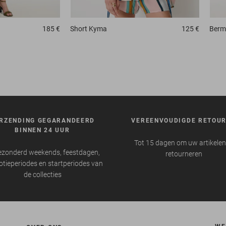
185 €
Short
Kyma
125 €
Berm
RZENDING GEGARANDEERD
VEREENVOUDIGDE RETOU
BINNEN 24 UUR
Tot 15 dagen om uw artikelen
ezonderd weekends, feestdagen,
retourneren
tieperiodes en startperiodes van
de collecties