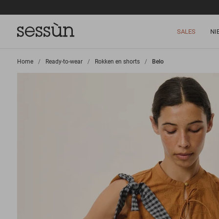
SALES
NI
Home
>
Ready-to-wear
>
Rokken en shorts
>
Belo