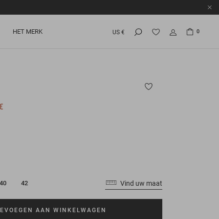
HET MERK
0
US €
€
Vind uw maat
40
42
EVOEGEN AAN WINKELWAGEN