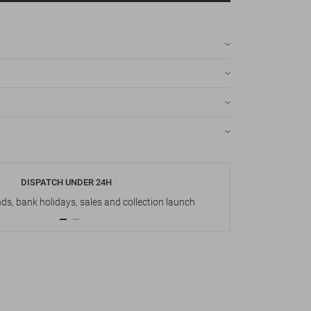
DISPATCH UNDER 24H
s, bank holidays, sales and collection launch
Up t