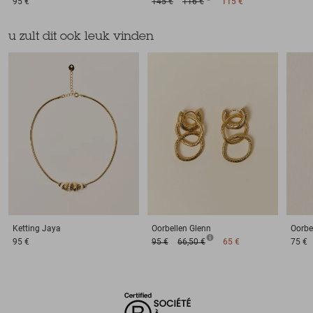
95 €
145 €
116 €
115 €
u zult dit ook leuk vinden
Ketting
Jaya
Oorbellen
Glenn
Oorbe
95 €
95 €
66,50 €
65 €
75 €