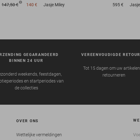
147,50 €
140 €
Jasje
Miley
595 €
Jasje
RZENDING GEGARANDEERD
VEREENVOUDIGDE RETOU
BINNEN 24 UUR
Tot 15 dagen om uw artikelen
ezonderd weekends, feestdagen,
retourneren
tieperiodes en startperiodes van
de collecties
WE
OVER ONS
Wettelijke vermeldingen