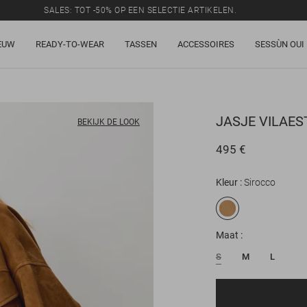
SALES: TOT -50% OP EEN SELECTIE ARTIKELEN.
EUW
READY-TO-WEAR
TASSEN
ACCESSOIRES
SESSÙN OUI
JASJE
VILAES
BEKIJK DE LOOK
495 €
Kleur
Sirocco
Maat
S
M
L
E-mail