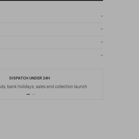
DISPATCH UNDER 24H
s, bank holidays, sales and collection launch
Up t