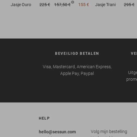
Jasje
Ouro
225 €
157,50 €
155 €
Jasje
Trani
295 €
BEVEILIGD BETALEN
VE
Visa, Mastercard, American Express,
Uitg
Apple Pay, Paypal
promo
HELP
Volg mijn bestelling
hello@sessun.com