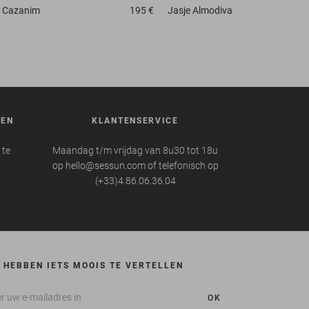
Cazanim
195 €
Jasje
Almodiva
REN
KLANTENSERVICE
 te
Maandag t/m vrijdag van 8u30 tot 18u
op hello@sessun.com of telefonisch op
(+33)4.86.06.36.04
 HEBBEN IETS MOOIS TE VERTELLEN
OK