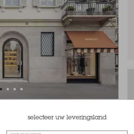
Next
1
2
3
4
selecteer uw leveringsland