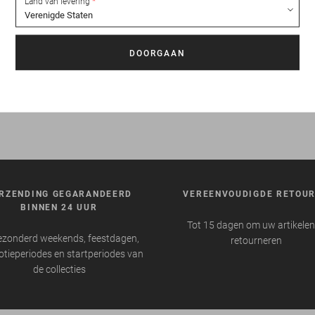
Land van levering
RZENDING GEGARANDEERD
VEREENVOUDIGDE RETOU
BINNEN 24 UUR
Tot 15 dagen om uw artikelen
ezonderd weekends, feestdagen,
retourneren
tieperiodes en startperiodes van
de collecties