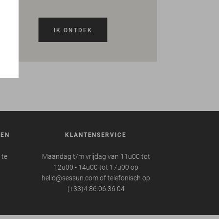
IK ONTDEK
REN
KLANTENSERVICE
 te
Maandag t/m vrijdag van 11u00 tot
12u00 - 14u00 tot 17u00 op
hello@sessun.com of telefonisch op
(+33)4.86.06.36.04