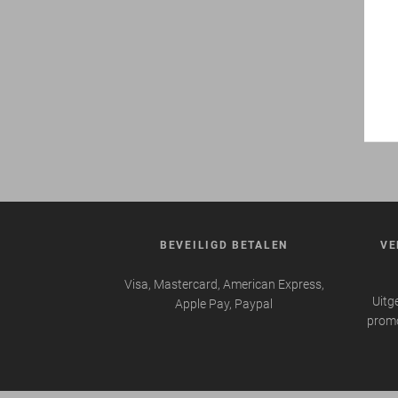
BEVEILIGD BETALEN
VE
Visa, Mastercard, American Express,
Uitg
Apple Pay, Paypal
promo