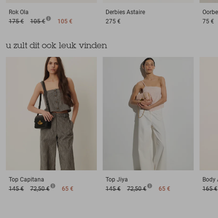
Rok
Ola
Derbies
Astaire
Oorbe
175 €
105 €
105 €
275 €
75 €
u zult dit ook leuk vinden
Top
Capitana
Top
Jiya
Body
145 €
72,50 €
65 €
145 €
72,50 €
65 €
165 €