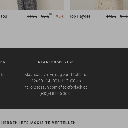
Laou
165 €
99 €
95 €
Top
Haydee
145 €
87 €
REN
KLANTENSERVICE
 te
Maandag t/m vrijdag van 11u00 tot
12u00 - 14u00 tot 17u00 op
hello@sessun.com of telefonisch op
(+33)4.86.06.36.04
 HEBBEN IETS MOOIS TE VERTELLEN