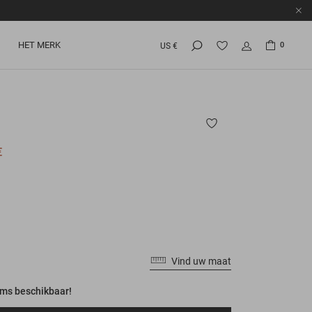
HET MERK
0
US €
€
Vind uw maat
ems beschikbaar!