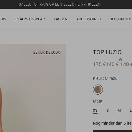
SALES: TOT -50% OP EEN SELECTIE ARTIKELEN.
EUW
READY-TO-WEAR
TASSEN
ACCESSOIRES
SESSÙN OUI
TOP
LUZIO
BEKIJK DE LOOK
175 €
140 €
140 
Kleur
Mirazul
Maat
XS
S
M
L
Nog minder dan 5 it