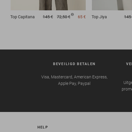
Top
Capitana
145 €
72,50 €
65 €
Top
Jiya
145
BEVEILIGD BETALEN
VE
Visa, Mastercard, American Express,
Uitg
Apple Pay, Paypal
promo
HELP