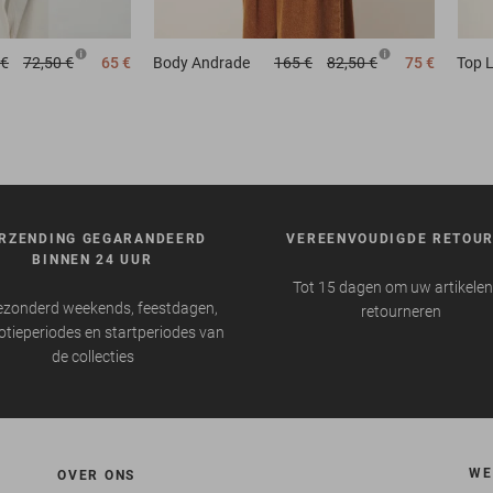
 €
72,50 €
65 €
Body
Andrade
165 €
82,50 €
75 €
Top
RZENDING GEGARANDEERD
VEREENVOUDIGDE RETOU
BINNEN 24 UUR
Tot 15 dagen om uw artikelen
ezonderd weekends, feestdagen,
retourneren
tieperiodes en startperiodes van
de collecties
WE
OVER ONS