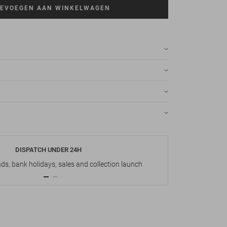
EVOEGEN AAN WINKELWAGEN
DISPATCH UNDER 24H
s, bank holidays, sales and collection launch
Up t