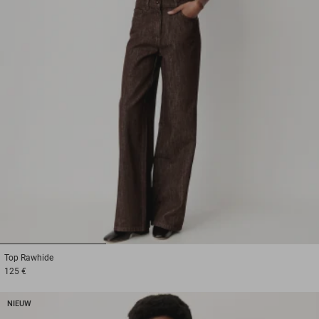
1
2
3
Top
Rawhide
125 €
NIEUW