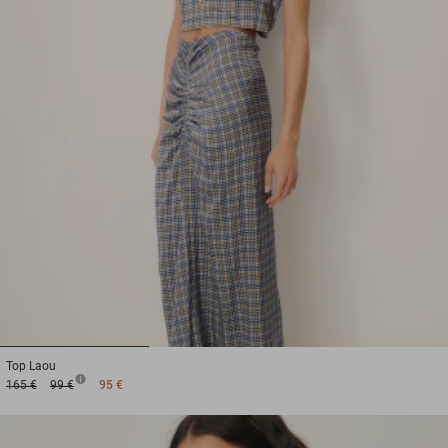
1
2
3
Top
Laou
165 €
99 €
95 €