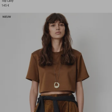
Top
Lally
145 €
NIEUW