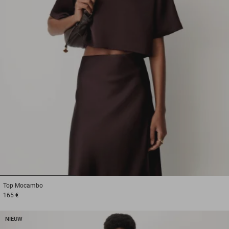
1
2
3
Top
Mocambo
165 €
NIEUW