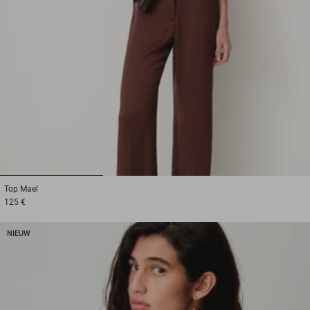
1
2
3
Top
Mael
125 €
NIEUW