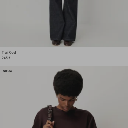
1
2
3
Trui
Rigel
245 €
NIEUW