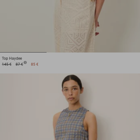
1
2
3
Top
Haydee
145 €
87 €
85 €