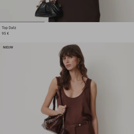
1
2
3
Top
Datz
95 €
NIEUW