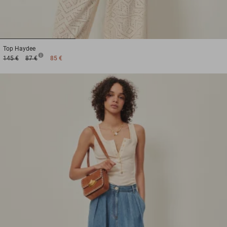
1
2
3
Top
Haydee
145 €
87 €
85 €