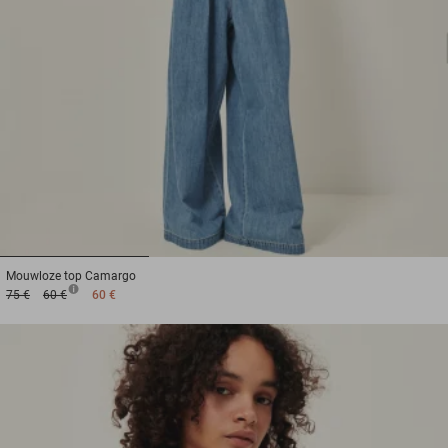
1
2
3
Mouwloze top
Camargo
75 €
60 €
60 €