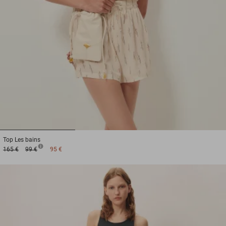
1
2
3
Top
Les bains
165 €
99 €
95 €