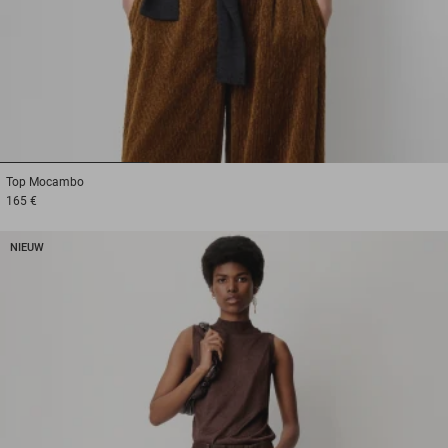
1
2
3
Top
Mocambo
165 €
NIEUW