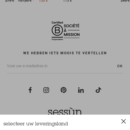
275 €
137,50 €
130 €
115 €
245 €
WE HEBBEN IETS MOOIS TE VERTELLEN
OK
selecteer uw leveringsland
Alle rechten voorbehouden Sessùn 2022