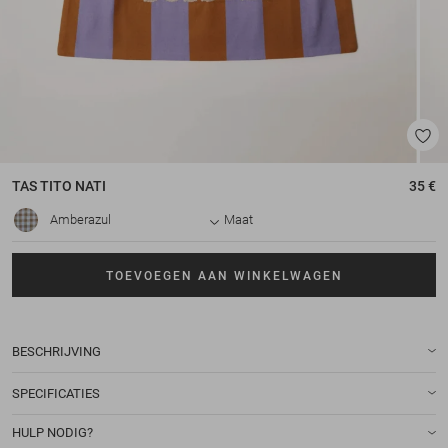
TAS
TITO NATI
35 €
Amberazul
Maat
TOEVOEGEN AAN WINKELWAGEN
BESCHRIJVING
SPECIFICATIES
HULP NODIG?