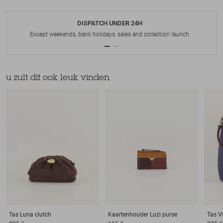
DISPATCH UNDER 24H
Except weekends, bank holidays, sales and collection launch
u zult dit ook leuk vinden
Tas
Luna clutch
Kaartenhouder
Luzi purse
Tas
V