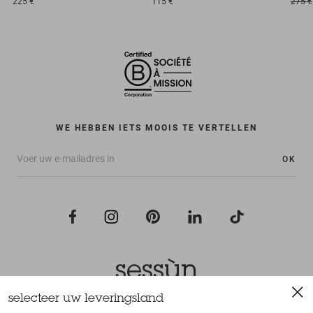
225 €
115 €
275 €
WE HEBBEN IETS MOOIS TE VERTELLEN
OK
selecteer uw leveringsland
Alle rechten voorbehouden Sessùn 2022