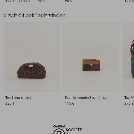
195 €
97,50 €
90 €
95 €
150 €
u zult dit ook leuk vinden
Tas
Luna clutch
Kaartenhouder
Luzi purse
Tas
V
225 €
115 €
275 €