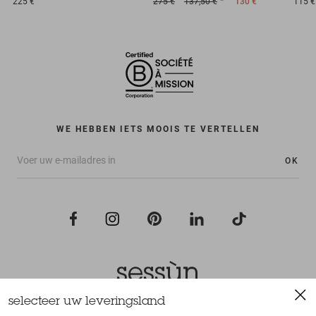
225 €
275 €
137,50 €
130 €
115 €
WE HEBBEN IETS MOOIS TE VERTELLEN
OK
selecteer uw leveringsland
Alle rechten voorbehouden Sessùn 2022