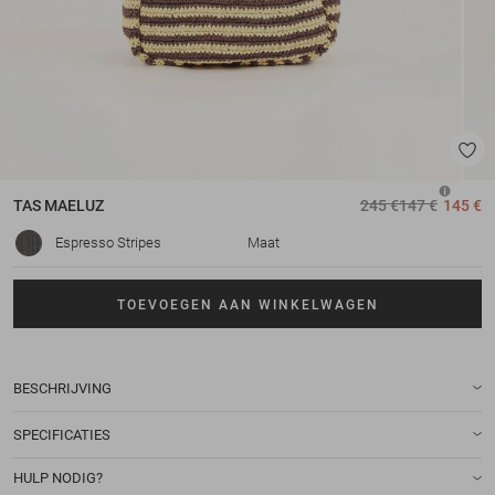
TAS
MAELUZ
245 €
147 €
145 €
Espresso Stripes
Maat
TOEVOEGEN AAN WINKELWAGEN
BESCHRIJVING
SPECIFICATIES
HULP NODIG?