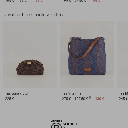
195 €
156 €
155 €
195 €
97,50 €
95 €
u zult dit ook leuk vinden
Tas
Luna clutch
Tas
Vita mia
Tas
M
225 €
275 €
137,50 €
130 €
245 €