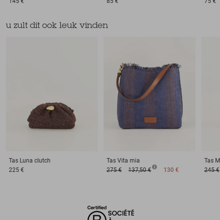
145 €
85 €
75 €
u zult dit ook leuk vinden
Tas
Luna clutch
Tas
Vita mia
Tas
M
225 €
275 €
137,50 €
130 €
245 €