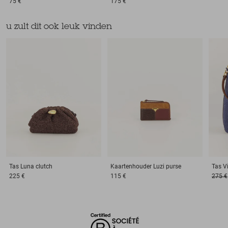
75 €
175 €
u zult dit ook leuk vinden
Tas
Luna clutch
Kaartenhouder
Luzi purse
Tas
V
225 €
115 €
275 €