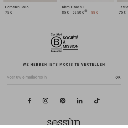
Oorbellen
Leelo
Riem
Tisao su
Tasri
75 €
85 €
59,50 €
55 €
75 €
WE HEBBEN IETS MOOIS TE VERTELLEN
OK