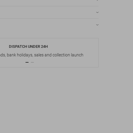
DISPATCH UNDER 24H
s, bank holidays, sales and collection launch
Up t