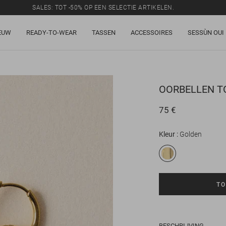
SALES: TOT -50% OP EEN SELECTIE ARTIKELEN.
EUW
READY-TO-WEAR
TASSEN
ACCESSOIRES
SESSÙN OUI
OORBELLEN
TO
75 €
Kleur
Golden
TO
BESCHRIJVING