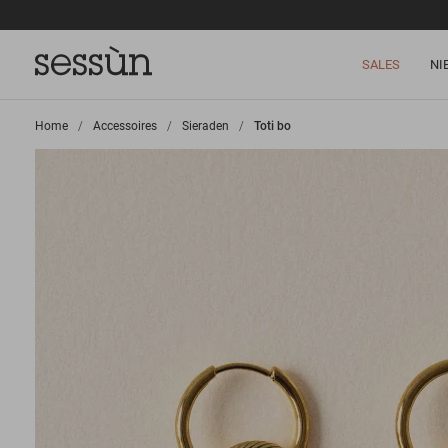
SALES
NI
Home
>
Accessoires
>
Sieraden
>
Toti bo