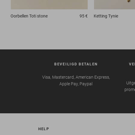
Oorbellen
Toti stone
95 €
Ketting
Tynie
BEVEILIGD BETALEN
VE
Visa, Mastercard, American Express,
Uitg
Apple Pay, Paypal
promo
HELP