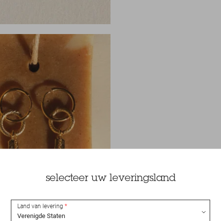
selecteer uw leveringsland
Land van levering