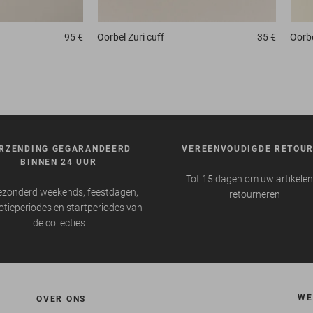
95 €
Oorbel
Zuri cuff
35 €
Oorbe
RZENDING GEGARANDEERD
VEREENVOUDIGDE RETOU
BINNEN 24 UUR
Tot 15 dagen om uw artikelen
ezonderd weekends, feestdagen,
retourneren
tieperiodes en startperiodes van
de collecties
WE
OVER ONS