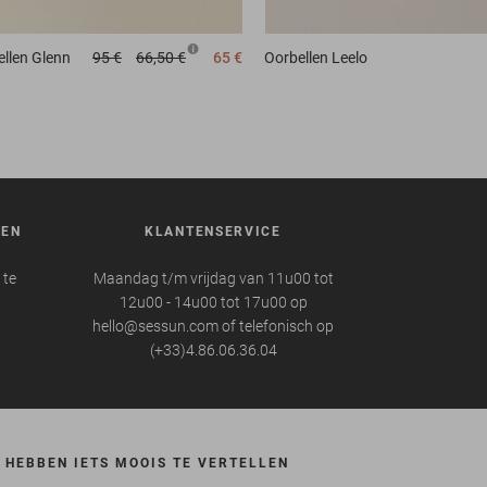
llen
Glenn
95 €
66,50 €
65 €
Oorbellen
Leelo
REN
KLANTENSERVICE
 te
Maandag t/m vrijdag van 11u00 tot
12u00 - 14u00 tot 17u00 op
hello@sessun.com of telefonisch op
(+33)4.86.06.36.04
 HEBBEN IETS MOOIS TE VERTELLEN