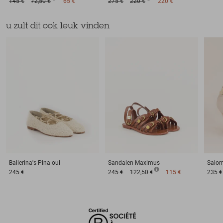
145 €
72,50 €
65 €
275 €
220 €
220 €
u zult dit ook leuk vinden
Ballerina's
Pina oui
Sandalen
Maximus
Salo
245 €
245 €
122,50 €
115 €
235 €