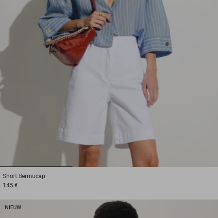
1
2
3
Short
Bermucap
145 €
NIEUW