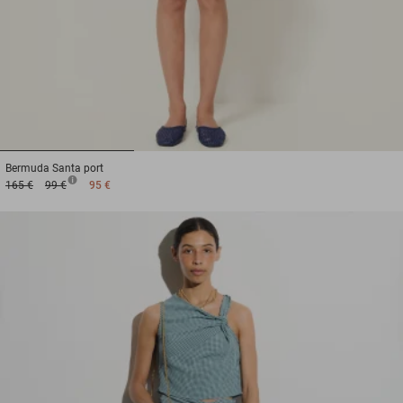
1
2
3
Bermuda
Santa port
165 €
99 €
95 €