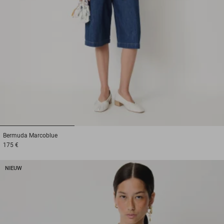
1
2
3
Bermuda
Marcoblue
175 €
NIEUW