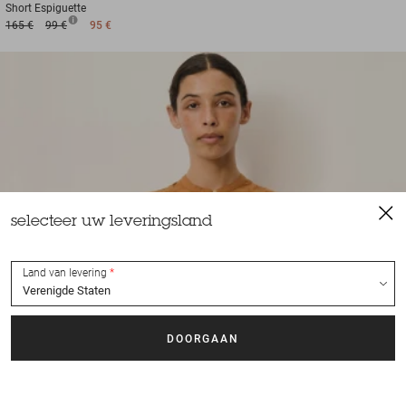
Short
Espiguette
165 €
99 €
95 €
selecteer uw leveringsland
Land van levering