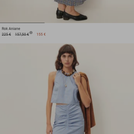
1
2
3
Rok
Aniane
225 €
157,50 €
155 €