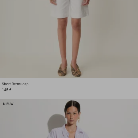
1
2
3
Short
Bermucap
145 €
NIEUW