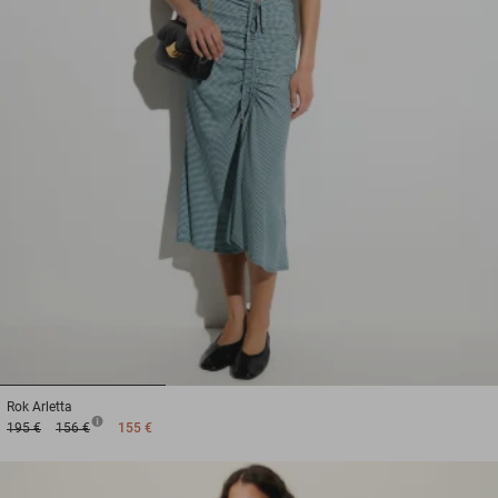
1
2
3
Rok
Arletta
195 €
156 €
155 €