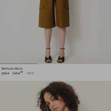
1
2
3
Bermuda
Marco
225 €
135 €
130 €