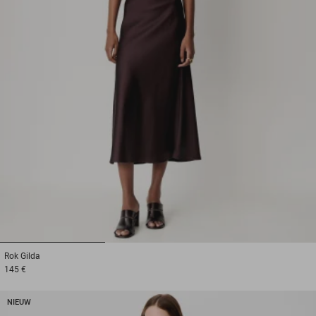
1
2
3
Rok
Gilda
145 €
NIEUW