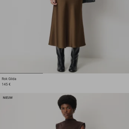
1
2
3
Rok
Gilda
145 €
NIEUW