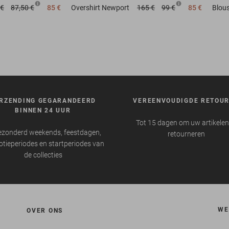
 €
87,50 €
85 €
Overshirt
Newport
165 €
99 €
85 €
Blou
RZENDING GEGARANDEERD
VEREENVOUDIGDE RETOU
BINNEN 24 UUR
Tot 15 dagen om uw artikelen
ezonderd weekends, feestdagen,
retourneren
tieperiodes en startperiodes van
de collecties
WE
OVER ONS