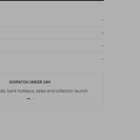
DISPATCH UNDER 24H
s, bank holidays, sales and collection launch
Up t