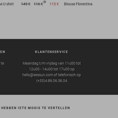
se
U shirt
145 €
116 €
115 €
Blouse
Florentina
REN
KLANTENSERVICE
 te
Maandag t/m vrijdag van 11u00 tot
12u00 - 14u00 tot 17u00 op
hello@sessun.com of telefonisch op
(+33)4.86.06.36.04
 HEBBEN IETS MOOIS TE VERTELLEN