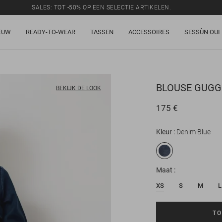
SALES: TOT -50% OP EEN SELECTIE ARTIKELEN.
EUW
READY-TO-WEAR
TASSEN
ACCESSOIRES
SESSÙN OUI
BLOUSE
GUGG
BEKIJK DE LOOK
175 €
Kleur
Denim Blue
Maat
XS
S
M
L
TO