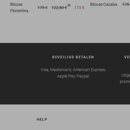
Blouse
Blouse
Cazaba
175
175 €
122,50 €
115 €
Florentina
BEVEILIGD BETALEN
VE
Visa, Mastercard, American Express,
Uitg
Apple Pay, Paypal
promo
HELP