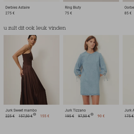
Derbies
Astaire
Ring
Biuty
Oorbe
275 €
75 €
85 €
u zult dit ook leuk vinden
Jurk
Sweet mambo
Jurk
Tizzano
Jurk
225 €
157,50 €
155 €
195 €
97,50 €
90 €
175 €