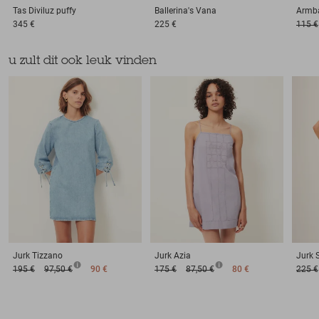
Tas
Diviluz puffy
Ballerina's
Vana
Armb
345 €
225 €
115 €
u zult dit ook leuk vinden
Jurk
Tizzano
Jurk
Azia
Jurk
195 €
97,50 €
90 €
175 €
87,50 €
80 €
225 €