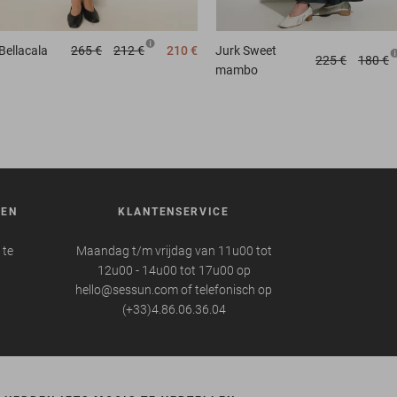
Bellacala
265 €
212 €
210 €
Jurk
Sweet
225 €
180 €
mambo
REN
KLANTENSERVICE
 te
Maandag t/m vrijdag van 11u00 tot
12u00 - 14u00 tot 17u00 op
hello@sessun.com of telefonisch op
(+33)4.86.06.36.04