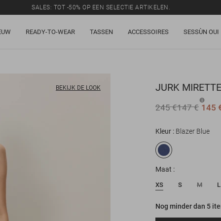
SALES: TOT -50% OP EEN SELECTIE ARTIKELEN.
EUW
READY-TO-WEAR
TASSEN
ACCESSOIRES
SESSÙN OUI
JURK
MIRETT
BEKIJK DE LOOK
245 €
147 €
145 
Kleur
Blazer Blue
Maat
XS
S
M
L
Nog minder dan 5 it