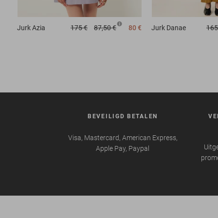
Jurk
Azia
175 €
87,50 €
80 €
Jurk
Danae
165
BEVEILIGD BETALEN
VE
Visa, Mastercard, American Express,
Uitg
Apple Pay, Paypal
promo