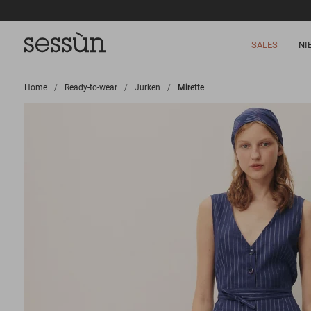
SALES
NI
Home
>
Ready-to-wear
>
Jurken
>
Mirette