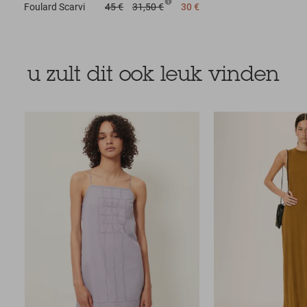
Foulard
Scarvi
45 €
31,50 €
30 €
u zult dit ook leuk vinden