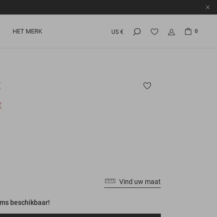
HET MERK
0
US €
E
€
Vind uw maat
ems beschikbaar!