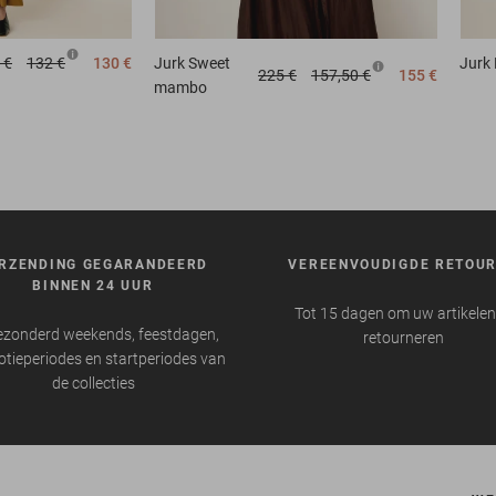
 €
132 €
130 €
Jurk
Sweet
Jurk
225 €
157,50 €
155 €
mambo
RZENDING GEGARANDEERD
VEREENVOUDIGDE RETOU
BINNEN 24 UUR
Tot 15 dagen om uw artikelen
ezonderd weekends, feestdagen,
retourneren
tieperiodes en startperiodes van
de collecties