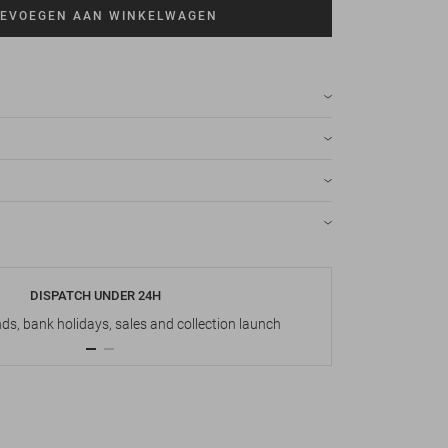
EVOEGEN AAN WINKELWAGEN
DISPATCH UNDER 24H
s, bank holidays, sales and collection launch
Up t