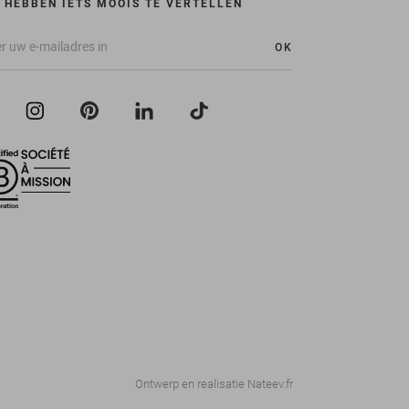
 HEBBEN IETS MOOIS TE VERTELLEN
OK
Ontwerp en realisatie
Nateev.fr