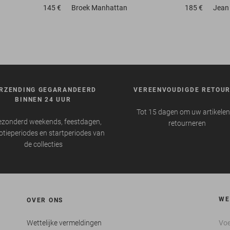
145 €
Broek
Manhattan
185 €
Jean
RZENDING GEGARANDEERD
VEREENVOUDIGDE RETOU
BINNEN 24 UUR
Tot 15 dagen om uw artikelen
ezonderd weekends, feestdagen,
retourneren
tieperiodes en startperiodes van
de collecties
WE
OVER ONS
Wettelijke vermeldingen