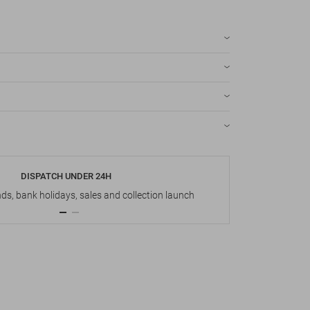
DISPATCH UNDER 24H
s, bank holidays, sales and collection launch
Up t