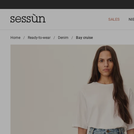
SALES
NI
Home
>
Ready-to-wear
>
Denim
>
Bay cruise