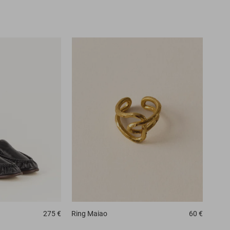
275 €
Ring
Maiao
60 €