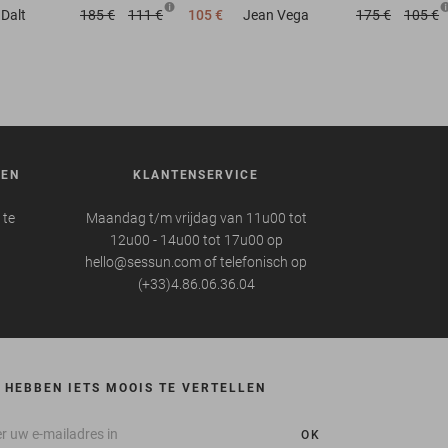
Dalt
185 €
111 €
105 €
Jean
Vega
175 €
105 €
REN
KLANTENSERVICE
 te
Maandag t/m vrijdag van 11u00 tot
12u00 - 14u00 tot 17u00 op
hello@sessun.com of telefonisch op
(+33)4.86.06.36.04
 HEBBEN IETS MOOIS TE VERTELLEN
OK