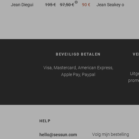
Jean
Diegui
195 €
97,50 €
90 €
Jean
Seakey o
BEVEILIGD BETALEN
VE
Visa, Mastercard, American Express,
Uitg
Apple Pay, Paypal
promo
HELP
Volg mijn bestelling
hello@sessun.com