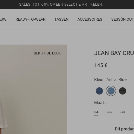
SALES: TOT -50% OP EEN SELECTIE ARTIKELEN.
EUW
READY-TO-WEAR
TASSEN
ACCESSOIRES
SESSÙN OUI
JEAN
BAY CRU
BEKIJK DE LOOK
145 €
Kleur
Astral Blue
Maat
34
36
38
Dit produ