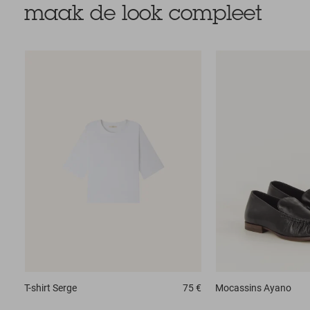
maak de look compleet
T-shirt
Serge
75 €
Mocassins
Ayano