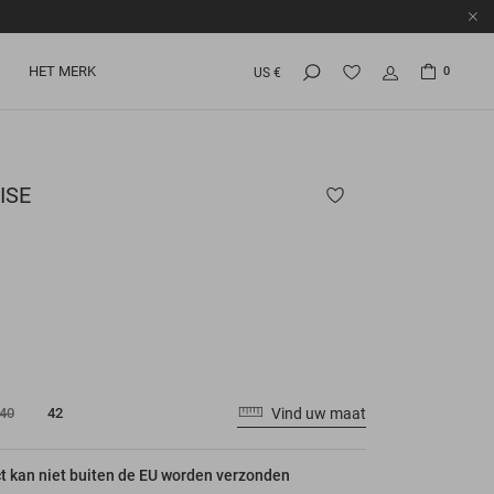
HET MERK
0
US €
ISE
Vind uw maat
40
42
ct kan niet buiten de EU worden verzonden