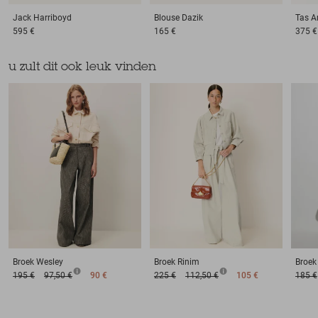
Jack
Harriboyd
Blouse
Dazik
Tas
A
595 €
165 €
375 €
u zult dit ook leuk vinden
Broek
Wesley
Broek
Rinim
Broek
195 €
97,50 €
90 €
225 €
112,50 €
105 €
185 €