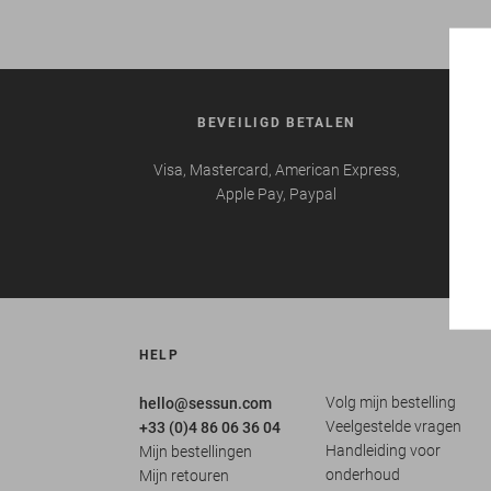
BEVEILIGD BETALEN
VE
Visa, Mastercard, American Express,
Uitg
Apple Pay, Paypal
promo
HELP
Volg mijn bestelling
hello@sessun.com
Veelgestelde vragen
+33 (0)4 86 06 36 04
Handleiding voor
Mijn bestellingen
onderhoud
Mijn retouren