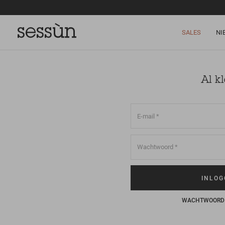
SALES
NI
Al k
WACHTWOORD 