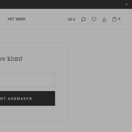
HET MERK
0
US €
e klant