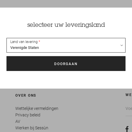
selecteer uw leveringsland
RZENDING GEGARANDEERD
VEREENVOUDIGDE RETOU
BINNEN 24 UUR
Land van levering
Tot 15 dagen om uw artikelen
ezonderd weekends, feestdagen,
retourneren
tieperiodes en startperiodes van
de collecties
WE
OVER ONS
Wettelijke vermeldingen
Privacy beleid
AV
Werken bij Sessùn