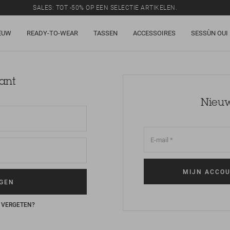
SALES: TOT -50% OP EEN SELECTIE ARTIKELEN.
EUW
READY-TO-WEAR
TASSEN
ACCESSOIRES
SESSÙN OUI
lant
Nieuw
VERGETEN?