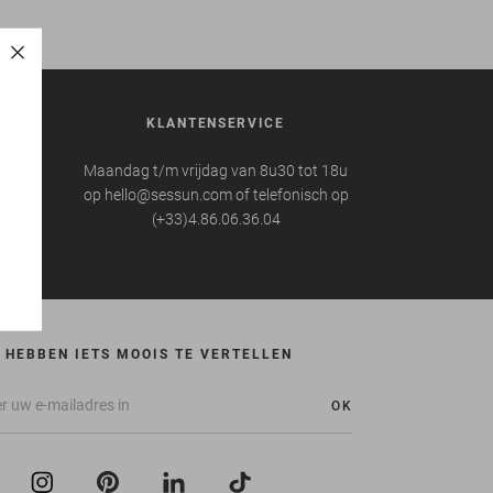
REN
KLANTENSERVICE
 te
Maandag t/m vrijdag van 8u30 tot 18u
op hello@sessun.com of telefonisch op
(+33)4.86.06.36.04
 HEBBEN IETS MOOIS TE VERTELLEN
OK