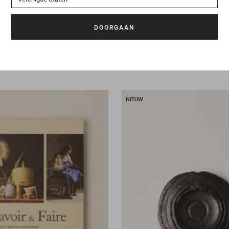
145 €
Boek
Odeur de l'inde
NIEUW