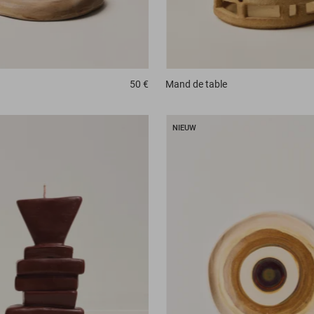
50 €
Mand
de table
NIEUW