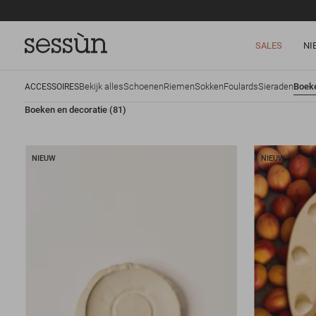
SALES
NI
Bekijk alles
Schoenen
Riemen
Sokken
Foulards
Sieraden
Boeke
ACCESSOIRES
Boeken en decoratie
(81)
NIEUW
NIEUW