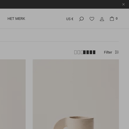
HET MERK
0
US €
Filter