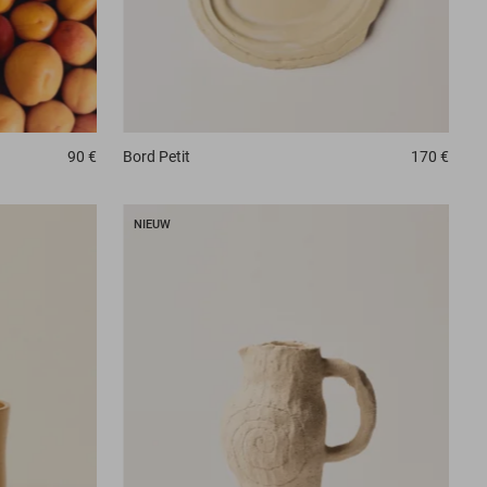
90 €
Bord
Petit
170 €
NIEUW