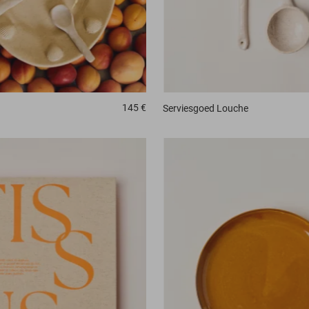
145 €
Serviesgoed
Louche