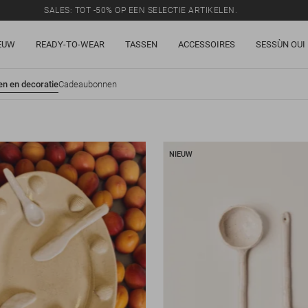
SALES: TOT -50% OP EEN SELECTIE ARTIKELEN.
EUW
READY-TO-WEAR
TASSEN
ACCESSOIRES
SESSÙN OUI
n en decoratie
Cadeaubonnen
NIEUW